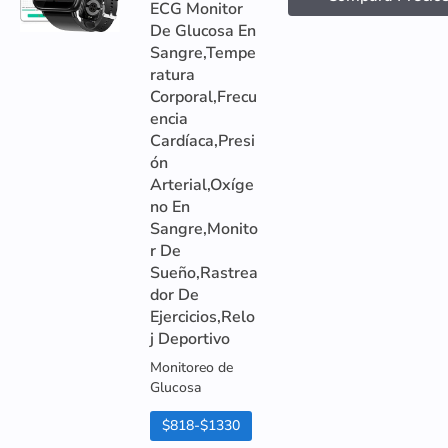
ECG Monitor
De Glucosa En
Sangre,Tempe
ratura
Corporal,Frecu
encia
Cardíaca,Presi
ón
Arterial,Oxíge
no En
Sangre,Monito
r De
Sueño,Rastrea
dor De
Ejercicios,Relo
j Deportivo
Monitoreo de
Glucosa
$818-$1330