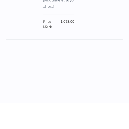
¡Adquiere el tuyo
ahora!
Price
1,023.00
MXN: