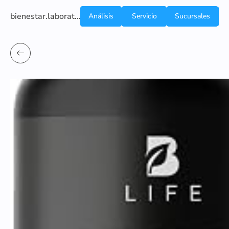
bienestar.laboratoriocliniconsb.com
Análisis
Servicio
Sucursales
de
a
Sangre
domicilio