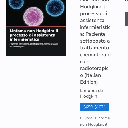
Hodgkin: il
processo di
assistenza
infermieristic
a: Paziente
sottoposto a
trattamento
chemioterapi
co e
radioterapic
o (Italian
Edition)
Linfoma de
Hodgkin
$659-$1071
El libro "Linfoma
non Hodgkin: il