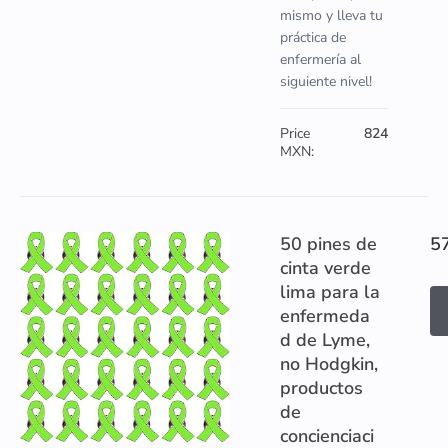
mismo y lleva tu
práctica de
enfermería al
siguiente nivel!
Price
824
MXN:
50 pines de
5
cinta verde
lima para la
enfermeda
d de Lyme,
no Hodgkin,
productos
de
concienciaci