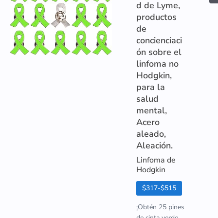
d de Lyme,
productos
de
concienciaci
ón sobre el
linfoma no
Hodgkin,
para la
salud
mental,
Acero
aleado,
Aleación.
Linfoma de
Hodgkin
$317-$515
¡Obtén 25 pines
de cinta verde