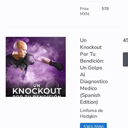
Price
578
MXN:
Un
4
Knockout
Por Tu
Bendición:
Un Golpe
Al
Diagnostico
Medico
(Spanish
Edition)
Linfoma de
Hodgkin
$363-$590