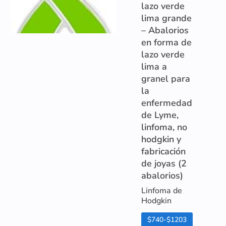
lazo verde
lima grande
– Abalorios
en forma de
lazo verde
lima a
granel para
la
enfermedad
de Lyme,
linfoma, no
hodgkin y
fabricación
de joyas (2
abalorios)
Linfoma de
Hodgkin
$740-$1203