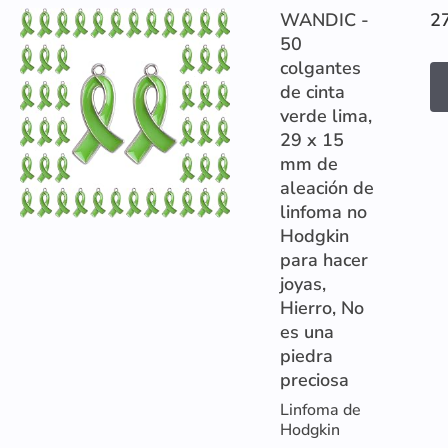
WANDIC -
2
50
colgantes
de cinta
verde lima,
29 x 15
mm de
aleación de
linfoma no
Hodgkin
para hacer
joyas,
Hierro, No
es una
piedra
preciosa
Linfoma de
Hodgkin