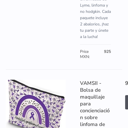
Lyme, linfoma y
no hodgkin. Cada
paquete incluye
2 abalorios, ¡haz
tu parte y únete
a la lucha!
Price
925
MXN:
VAMSII -
Bolsa de
maquillaje
para
concienciació
n sobre
linfoma de