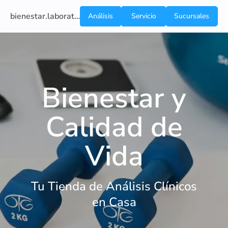
bienestar.laboratoriocliniconsb.com
Análisis
Servicio
Sucursales
de
a
Sangre
domicilio
Bienestar y
Calidad de
Vida
Tu Tienda de Análisis Clínicos
en Casa