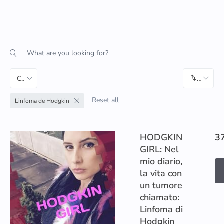
Categoria
Default
Reset all
Linfoma de Hodgkin
HODGKIN
3
GIRL: Nel
mio diario,
la vita con
un tumore
chiamato:
Linfoma di
Hodgkin